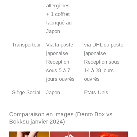
allergènes
+ 1 coffret
fabriqué au
Japon
Transporteur
Via la poste
via DHL ou poste
japonaise
japonaise
Réception
Réception sous
sous 5 à 7
14 à 28 jours
jours ouvrés
ouvrés
Siège Social
Japon
Etats-Unis
Comparaison en images (Dento Box vs
Bokksu janvier 2024)