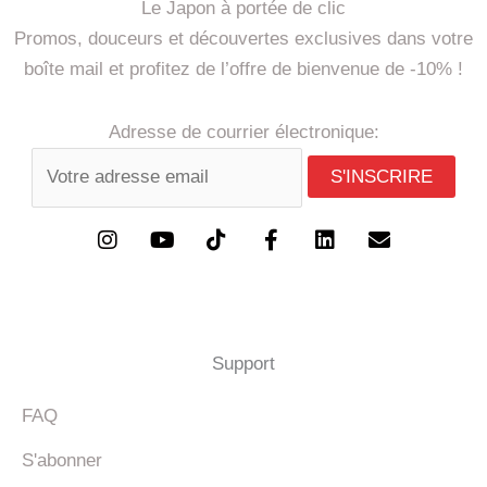
Le Japon à portée de clic
Promos, douceurs et découvertes exclusives dans votre
boîte mail et profitez de l’offre de bienvenue de -10% !
Adresse de courrier électronique:
I
Y
T
F
L
E
n
o
i
a
i
n
s
u
k
c
n
v
t
t
t
e
k
e
a
u
o
b
e
l
Support
g
b
k
o
d
o
r
e
o
i
p
FAQ
a
k
n
e
m
-
S'abonner
f